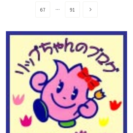
…
67
91
次へ