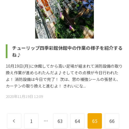
チューリップ四季彩館休館中の作業の様子を紹介する
ね♪
10月19日(月)に休館してから高い足場が組まれて消防設備の取り
換え作業が進められたんだよ♪そしてその点検が今日行われた
よ！ 消防設備は今日で完了！ 次は、窓の補強シールの張替え、
カーテンの取り換えと進むよ！ きれいにな...
2020年11月19日 12:09
…
前へ
1
63
64
65
66