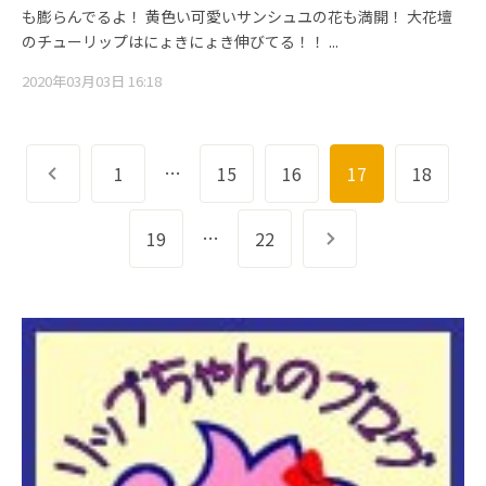
も膨らんでるよ！ 黄色い可愛いサンシュユの花も満開！ 大花壇
のチューリップはにょきにょき伸びてる！！ ...
2020年03月03日 16:18
…
前へ
1
15
16
17
18
…
19
22
次へ