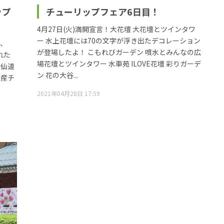
ップ
チューリップフェア6日目！
4月27日(火)満開宣言！大花壇 大花壇とツインタワ
ー 水上花壇には70の文字が浮き出たデコレーション
で、
が登場したよ！ こもれびガーデン 噴水とみんなの広
れた
場花壇とツインタワー 水車苑 ILOVE花壇 彩りガーデ
の仙道
ン 花の大谷...
波産チ
2021年04月28日 17:59