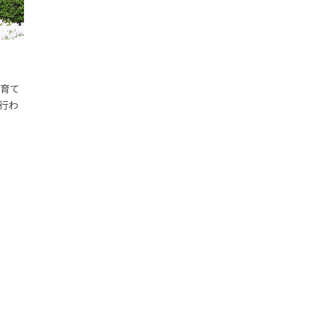
！
の育て
行わ