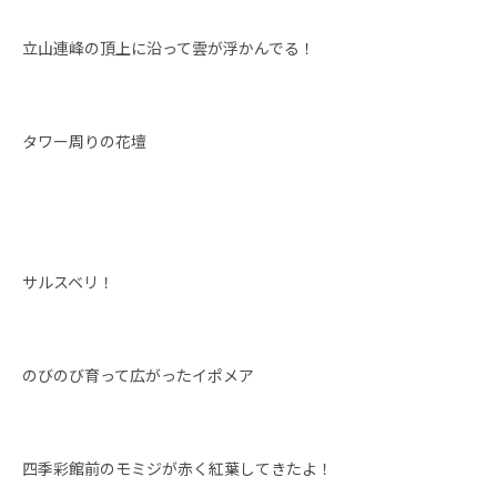
立山連峰の頂上に沿って雲が浮かんでる！
タワー周りの花壇
サルスベリ！
のびのび育って広がったイポメア
四季彩館前のモミジが赤く紅葉してきたよ！