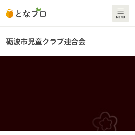
ME
砺波市児童クラブ連合会