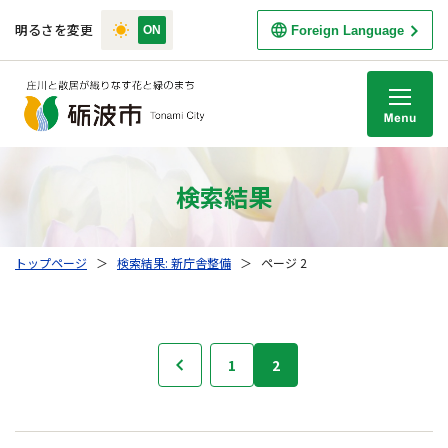
明るさを変更
Foreign Language
M
検索結果
トップページ
＞
検索結果: 新庁舎整備
＞
ページ 2
検
1
2
前へ
索
結
果
の