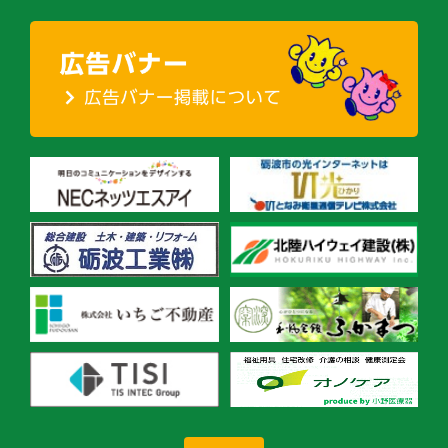
シ
ョ
ン