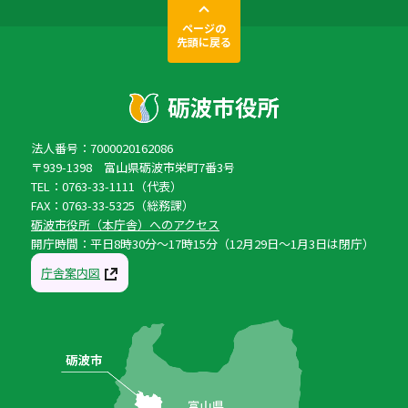
ページの
先頭に戻る
法人番号：7000020162086
〒939-1398 富山県砺波市栄町7番3号
TEL：0763-33-1111（代表）
FAX：0763-33-5325（総務課）
砺波市役所（本庁舎）へのアクセス
開庁時間：平日8時30分〜17時15分（12月29日〜1月3日は閉庁）
庁舎案内図