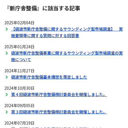
ナ
『新庁舎整備』に該当する記事
ビ
ゲ
2025年02月04日
ー
【砺波市新庁舎整備に関するサウンディング型市場調査】 実
シ
施要領等に関する質問に対する回答書
ョ
ン
2025年01月24日
砺波市新庁舎整備事業に関するサウンディング型市場調査の実
施について
2024年11月27日
砺波市新庁舎整備基本構想を策定しました
2024年10月30日
第４回砺波市新庁舎整備検討委員会を開催しました。
2024年09月05日
第３回砺波市新庁舎整備検討委員会を開催しました。
2024年07月19日