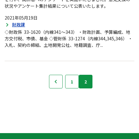
状況やアンケート集計結果について公表いたします。
2021年05月19日
財政課
◇財政係 33-1620（内線341～343） ・財政計画、予算編成、地
方交付税、市債、基金 ◇管財係 33-1274（内線344,345,346） ・
入札、契約の締結、土地開発公社、地籍調査、庁...
検
1
2
前へ
索
結
果
の
ナ
ビ
ゲ
ー