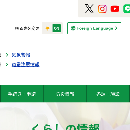
明るさを変更
Foreign Language
日
気象警報
日
竜巻注意情報
手続き・申請
防災情報
各課・施設
くらしの情報