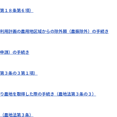
第１８条第６項）
利用計画の農用地区域からの除外願（農振除外）の手続き
申請）の手続き
第３条の３第１項）
り農地を取得した際の手続き（農地法第３条の３）
（農地法第３条）