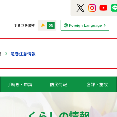
明るさを変更
Foreign Language
日
竜巻注意情報
手続き・申請
防災情報
各課・施設
くらしの情報