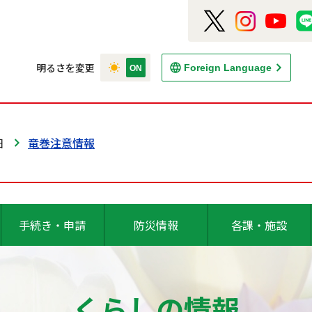
明るさを変更
Foreign Language
日
竜巻注意情報
手続き・申請
防災情報
各課・施設
くらしの情報