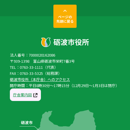
ページの
先頭に戻る
法人番号：7000020162086
〒939-1398 富山県砺波市栄町7番3号
TEL：0763-33-1111（代表）
FAX：0763-33-5325（総務課）
砺波市役所（本庁舎）へのアクセス
開庁時間：平日8時30分〜17時15分（12月29日〜1月3日は閉庁）
庁舎案内図