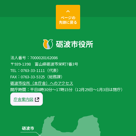
ページの
先頭に戻る
法人番号：7000020162086
〒939-1398 富山県砺波市栄町7番3号
TEL：0763-33-1111（代表）
FAX：0763-33-5325（総務課）
砺波市役所（本庁舎）へのアクセス
開庁時間：平日8時30分〜17時15分（12月29日〜1月3日は閉庁）
庁舎案内図