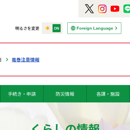
明るさを変更
Foreign Language
日
竜巻注意情報
手続き・申請
防災情報
各課・施設
くらしの情報