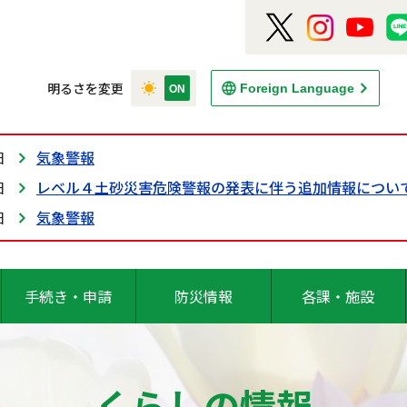
明るさを変更
Foreign Language
日
気象警報
日
レベル４土砂災害危険警報の発表に伴う追加情報につい
日
気象警報
手続き・申請
防災情報
各課・施設
くらしの情報