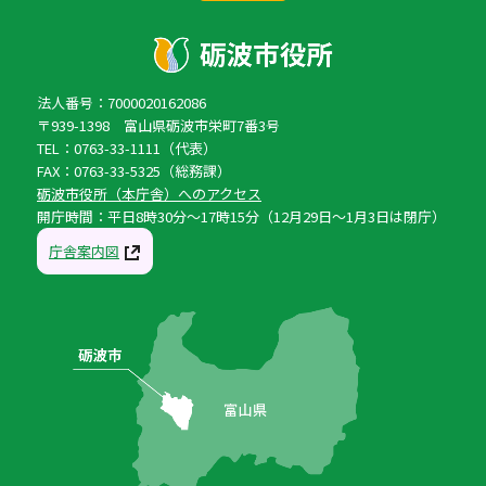
法人番号：7000020162086
〒939-1398 富山県砺波市栄町7番3号
TEL：0763-33-1111（代表）
FAX：0763-33-5325（総務課）
砺波市役所（本庁舎）へのアクセス
開庁時間：平日8時30分〜17時15分（12月29日〜1月3日は閉庁）
庁舎案内図