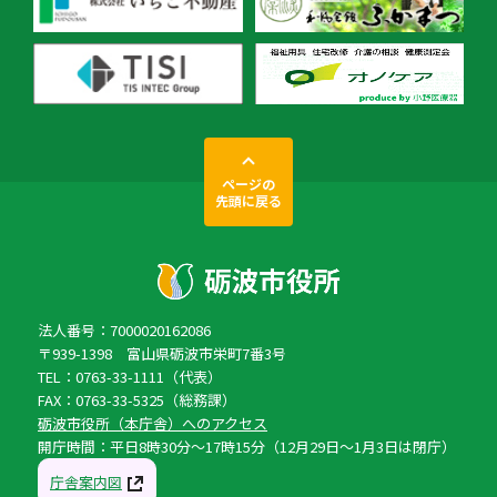
ページの
先頭に戻る
法人番号：7000020162086
〒939-1398 富山県砺波市栄町7番3号
TEL：0763-33-1111（代表）
FAX：0763-33-5325（総務課）
砺波市役所（本庁舎）へのアクセス
開庁時間：平日8時30分〜17時15分（12月29日〜1月3日は閉庁）
庁舎案内図