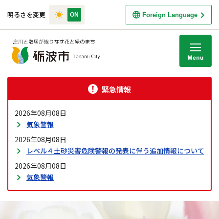
明るさを変更
Foreign Language
M
緊急情報
2026年08月08日
気象警報
2026年08月08日
レベル４土砂災害危険警報の発表に伴う追加情報について
2026年08月08日
気象警報