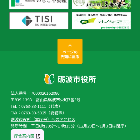
ページの
先頭に戻る
法人番号：7000020162086
〒939-1398 富山県砺波市栄町7番3号
TEL：0763-33-1111（代表）
FAX：0763-33-5325（総務課）
砺波市役所（本庁舎）へのアクセス
開庁時間：平日8時30分〜17時15分（12月29日〜1月3日は閉庁）
庁舎案内図