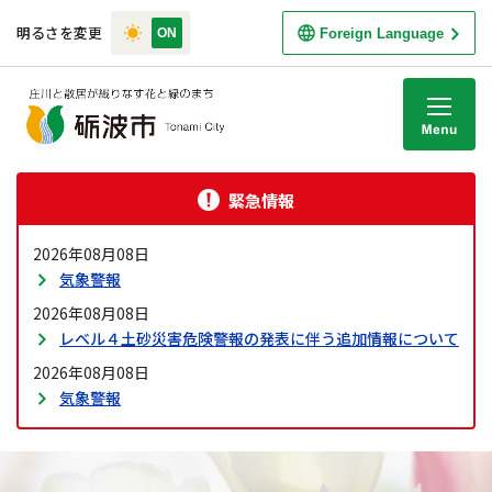
明るさを変更
Foreign Language
M
緊急情報
2026年08月08日
気象警報
2026年08月08日
レベル４土砂災害危険警報の発表に伴う追加情報について
2026年08月08日
気象警報