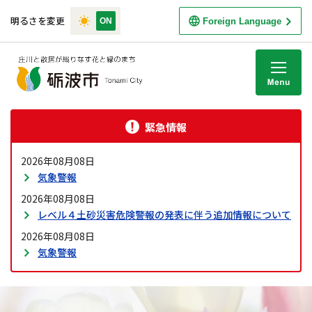
明るさを変更
Foreign Language
M
緊急情報
2026年08月08日
気象警報
2026年08月08日
レベル４土砂災害危険警報の発表に伴う追加情報について
2026年08月08日
気象警報