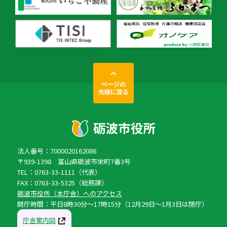
ページの
先頭に戻る
法人番号：7000020162086
〒939-1398 富山県砺波市栄町7番3号
TEL：0763-33-1111（代表）
FAX：0763-33-5325（総務課）
砺波市役所（本庁舎）へのアクセス
開庁時間：平日8時30分〜17時15分（12月29日〜1月3日は閉庁）
庁舎案内図