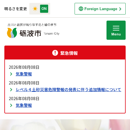
明るさを変更
Foreign Language
M
緊急情報
2026年08月08日
気象警報
2026年08月08日
レベル４土砂災害危険警報の発表に伴う追加情報について
2026年08月08日
気象警報