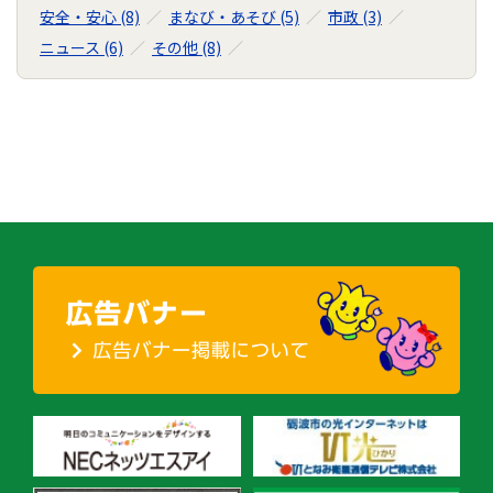
安全・安心 (8)
まなび・あそび (5)
市政 (3)
ニュース (6)
その他 (8)