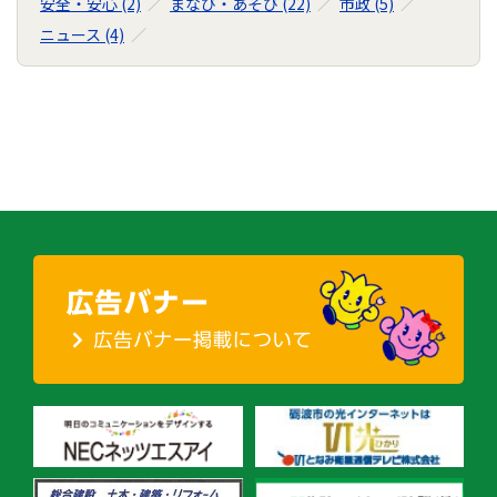
安全・安心 (2)
まなび・あそび (22)
市政 (5)
ニュース (4)