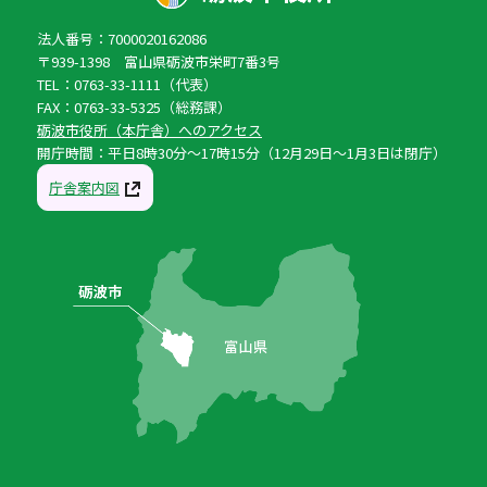
法人番号：7000020162086
〒939-1398 富山県砺波市栄町7番3号
TEL：0763-33-1111（代表）
FAX：0763-33-5325（総務課）
砺波市役所（本庁舎）へのアクセス
開庁時間：平日8時30分〜17時15分（12月29日〜1月3日は閉庁）
庁舎案内図