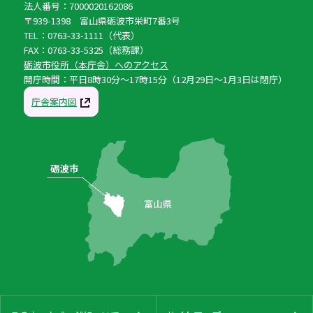
法人番号：7000020162086
〒939-1398 富山県砺波市栄町7番3号
TEL：0763-33-1111（代表）
FAX：0763-33-5325（総務課）
砺波市役所（本庁舎）へのアクセス
開庁時間：平日8時30分〜17時15分（12月29日〜1月3日は閉庁）
庁舎案内図