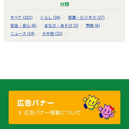
分類
すべて (101)
くらし (34)
産業・ビジネス (27)
安全・安心 (6)
まなび・あそび (2)
市政 (6)
ニュース (14)
その他 (22)