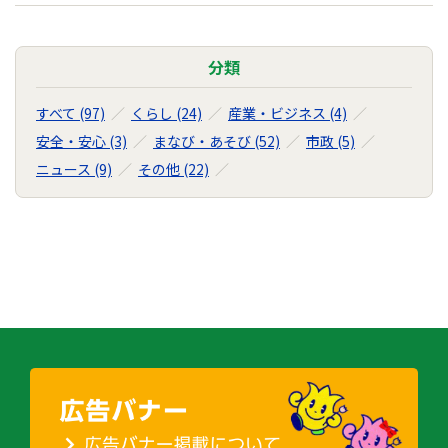
分類
すべて (97)
くらし (24)
産業・ビジネス (4)
安全・安心 (3)
まなび・あそび (52)
市政 (5)
ニュース (9)
その他 (22)