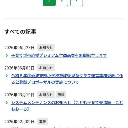
知
ら
せ
の
ナ
すべての記事
ビ
ゲ
2026年06月23日
ー
お知らせ
シ
子育て世帯応援プレミアム付商品券を無償配付します
ョ
ン
2026年06月03日
お知らせ
令和８年度砺波東部小学校放課後児童クラブ運営業務委託に係
る公募型プロポーザルの実施について
2026年03月19日
お知らせ
申請
システムメンテナンスのお知らせ【こども子育て交流館 こど
もおーる】
2026年02月09日
募集