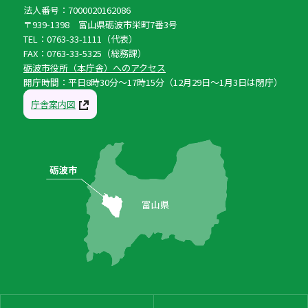
法人番号：7000020162086
〒939-1398 富山県砺波市栄町7番3号
TEL：0763-33-1111（代表）
FAX：0763-33-5325（総務課）
砺波市役所（本庁舎）へのアクセス
開庁時間：平日8時30分〜17時15分（12月29日〜1月3日は閉庁）
庁舎案内図