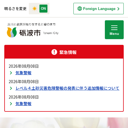
明るさを変更
Foreign Language
M
緊急情報
2026年08月08日
気象警報
2026年08月08日
レベル４土砂災害危険警報の発表に伴う追加情報について
2026年08月08日
気象警報