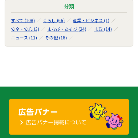
の
分類
ナ
ビ
すべて (108)
くらし (66)
産業・ビジネス (1)
ゲ
安全・安心 (3)
まなび・あそび (24)
市政 (14)
ー
ニュース (11)
その他 (16)
シ
ョ
ン