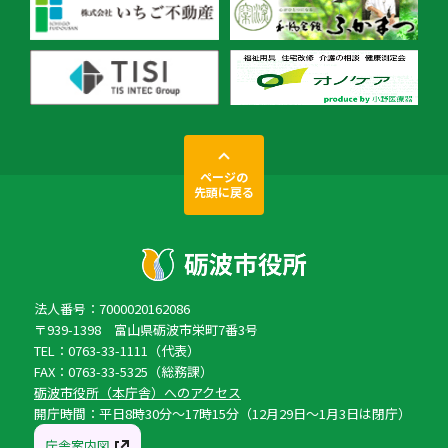
ページの
先頭に戻る
法人番号：7000020162086
〒939-1398 富山県砺波市栄町7番3号
TEL：0763-33-1111（代表）
FAX：0763-33-5325（総務課）
砺波市役所（本庁舎）へのアクセス
開庁時間：平日8時30分〜17時15分（12月29日〜1月3日は閉庁）
庁舎案内図