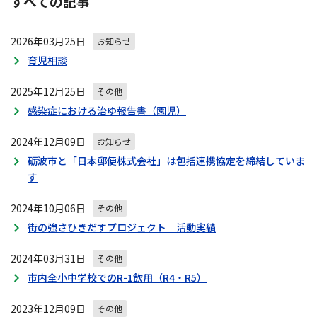
すべての記事
ビ
ゲ
2026年03月25日
ー
お知らせ
シ
育児相談
ョ
ン
2025年12月25日
その他
感染症における治ゆ報告書（園児）
2024年12月09日
お知らせ
砺波市と「日本郵便株式会社」は包括連携協定を締結していま
す
2024年10月06日
その他
街の強さひきだすプロジェクト 活動実績
2024年03月31日
その他
市内全小中学校でのR-1飲用（R4・R5）
2023年12月09日
その他