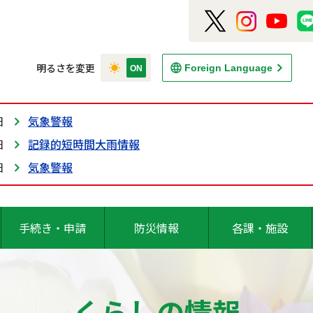
明るさを変更
Foreign Language
日
気象警報
日
記録的短時間大雨情報
日
気象警報
手続き・申請
防災情報
各課・施設
くらしの情報