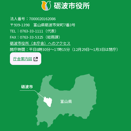
法人番号：7000020162086
〒939-1398 富山県砺波市栄町7番3号
TEL：0763-33-1111（代表）
FAX：0763-33-5325（総務課）
砺波市役所（本庁舎）へのアクセス
開庁時間：平日8時30分〜17時15分（12月29日〜1月3日は閉庁）
庁舎案内図