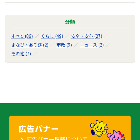
分類
すべて (86)
くらし (49)
安全・安心 (27)
まなび・あそび (2)
市政 (9)
ニュース (2)
その他 (7)