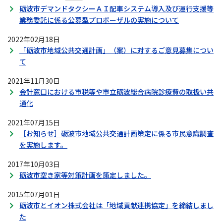
砺波市デマンドタクシーＡＩ配車システム導入及び運行支援等
業務委託に係る公募型プロポーザルの実施について
2022年02月18日
「砺波市地域公共交通計画」（案）に対するご意見募集につい
て
2021年11月30日
会計窓口における市税等や市立砺波総合病院診療費の取扱い共
通化
2021年07月15日
［お知らせ］砺波市地域公共交通計画策定に係る市民意識調査
を実施します。
2017年10月03日
砺波市空き家等対策計画を策定しました。
2015年07月01日
砺波市とイオン株式会社は「地域貢献連携協定」を締結しまし
た