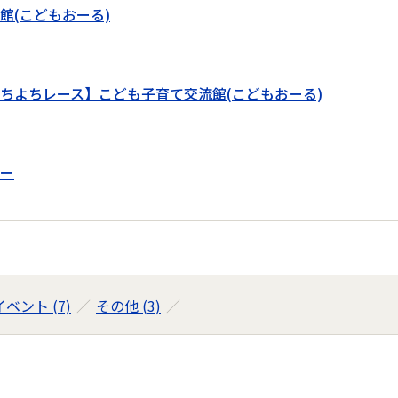
館(こどもおーる)
ちよちレース】こども子育て交流館(こどもおーる)
ー
ベント (7)
その他 (3)