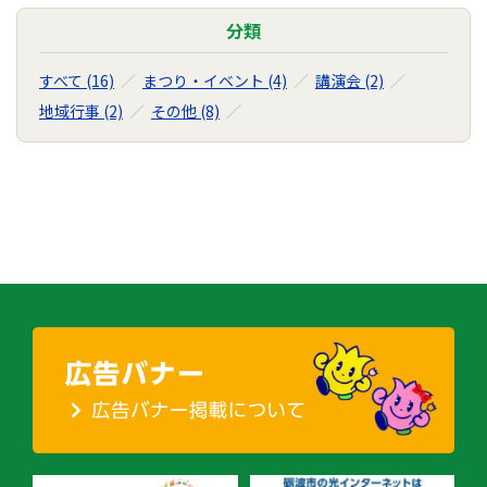
分類
すべて (16)
まつり・イベント (4)
講演会 (2)
地域行事 (2)
その他 (8)