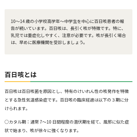
10～14 歳の小学校高学年～中学生を中心に百日咳患者の報
告が続いています。百日咳は、長引く咳が特徴です。特に、
乳児では重症化しやすく、注意が必要です。咳が長引く場合
は、早めに医療機関を受診しましょう。
百日咳とは
百日咳は百日咳菌を原因とし、特有のけいれん性の咳発作を特徴
とする急性気道感染症です。百日咳の臨床経過は以下の３期に分
けられます。
○カタル期：通常 7～10 日間程度の潜伏期を経て、風邪に似た症
状で始まり、咳が徐々に強くなります。