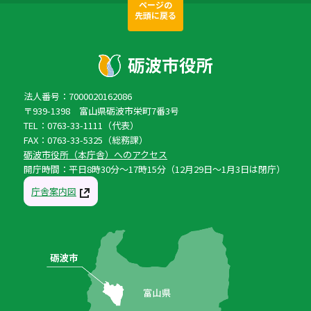
ページの
先頭に戻る
法人番号：7000020162086
〒939-1398 富山県砺波市栄町7番3号
TEL：0763-33-1111（代表）
FAX：0763-33-5325（総務課）
砺波市役所（本庁舎）へのアクセス
開庁時間：平日8時30分〜17時15分（12月29日〜1月3日は閉庁）
庁舎案内図