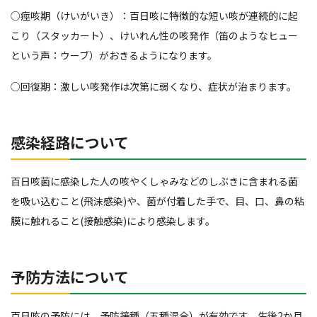
○痙咳期（けいがいき）：百日咳に特徴的な短い咳が連続的に起
こり（スタッカート）、けいれん性の咳発作（笛のようなヒュー
という声：ウーブ）がおきるようになります。
○回復期：激しい咳発作は次第に弱くなり、症状が治まります。
感染経路について
百日咳菌に感染した人の咳やくしゃみなどのしぶきに含まれる菌
を吸い込むこと(飛沫感染)や、菌が付着した手で、目、口、鼻の粘
膜に触れること(接触感染)により感染します。
予防方法について
百日咳の予防には、予防接種（五種混合）が有効です。生後2か月