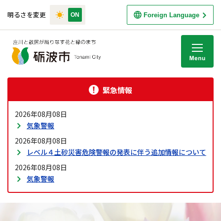
明るさを変更
Foreign Language
M
緊急情報
2026年08月08日
気象警報
2026年08月08日
レベル４土砂災害危険警報の発表に伴う追加情報について
2026年08月08日
気象警報